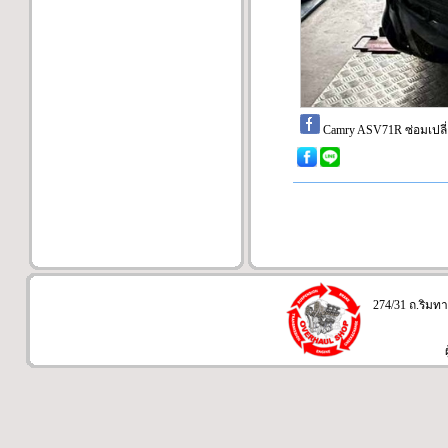
Camry ASV71R ซ่อมเปลี
274/31 ถ.ริมทา